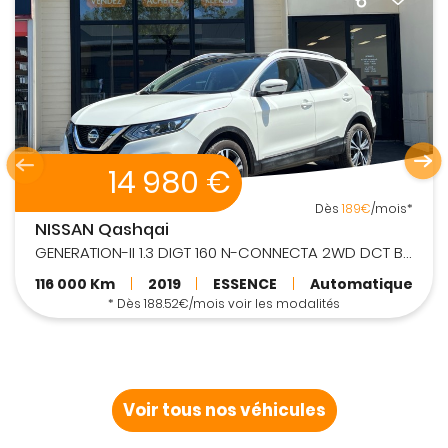
14 980 €
Dès
189€
/mois*
NISSAN Qashqai
GENERATION-II 1.3 DIGT 160 N-CONNECTA 2WD DCT BVA
116 000 Km
|
2019
|
ESSENCE
|
Automatique
* Dès 188.52€/mois voir les modalités
Voir tous nos véhicules